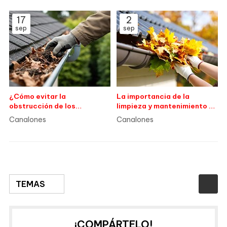
17
2
sep
sep
¿Cómo evitar la
La importancia de la
obstrucción de los
limpieza y mantenimiento de
canalones?
canalones en la prevención
Canalones
Canalones
de filtraciones
TEMAS
¡COMPÁRTELO!