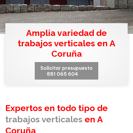
Amplia variedad de
trabajos verticales en A
Coruña
Solicitar presupuesto
881 065 604
Expertos en todo tipo de
trabajos verticales
en A
Coruña