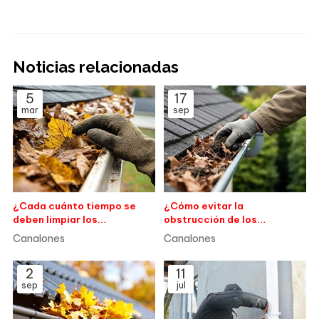
Noticias relacionadas
5
17
mar
sep
¿Cada cuánto tiempo se
¿Cómo evitar la
deben limpiar los
obstrucción de los
canalones?
canalones?
Canalones
Canalones
2
11
sep
jul