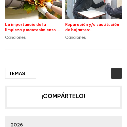
La importancia de la
Reparación y/o sustitución
limpieza y mantenimiento de
de bajantes:
canalones en la prevención
procedimientos y
Canalones
Canalones
de filtraciones
consideraciones
TEMAS
¡COMPÁRTELO!
2026