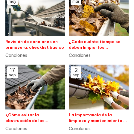
may
mar
Revisión de canalones en
¿Cada cuánto tiempo se
primavera: checklist básico
deben limpiar los
canalones?
Canalones
Canalones
17
2
sep
sep
¿Cómo evitar la
La importancia de la
obstrucción de los
limpieza y mantenimiento de
canalones?
canalones en la prevención
Canalones
Canalones
de filtraciones