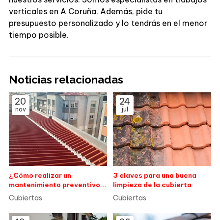
verticales en A Coruña. Además, pide tu
presupuesto personalizado y lo tendrás en el menor
tiempo posible.
Noticias relacionadas
20
24
nov
jul
¿Cómo realizar un
3 claves para una buena
mantenimiento preventivo
limpieza de la cubierta
de las cubiertas para evitar
Cubiertas
Cubiertas
filtraciones costosas?