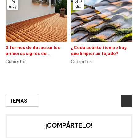
19
30
may
dic
3 formas de detectar los
¿Cada cuánto tiempo hay
primeros signos de
que limpiar un tejado?
desgaste en su tejado
Cubiertas
Cubiertas
TEMAS
¡COMPÁRTELO!