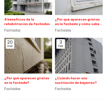
4 beneficios de la
¿Por qué aparecen grietas
rehabilitación de fachadas
en la fachada y cómo saber
si son peligrosas?
Fachadas
Fachadas
20
3
mar
feb
¿Por qué aparecen grietas
¿Cuándo hacer una
en la fachada?
sustitución de bajantes?
Fachadas
Fachadas