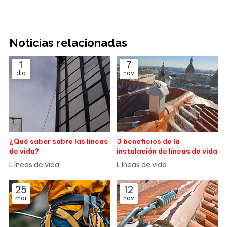
Noticias relacionadas
1
7
dic
nov
¿Qué saber sobre las líneas
3 beneficios de la
de vida?
instalación de líneas de vida
Líneas de vida
Líneas de vida
25
12
mar
nov